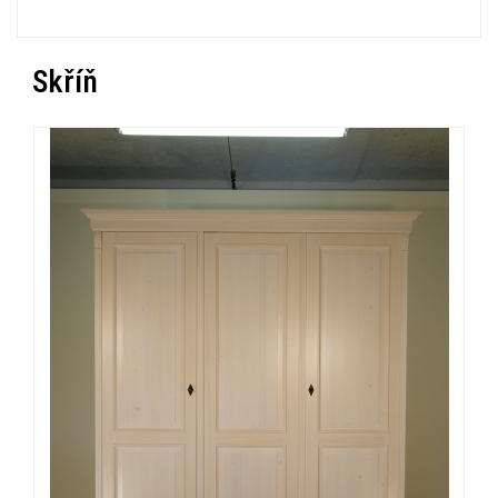
Skříň
« Zpět