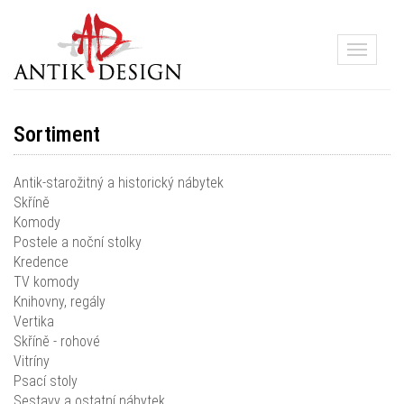
Toggle
navigati
Sortiment
Antik-starožitný a historický nábytek
Skříně
Komody
Postele a noční stolky
Kredence
TV komody
Knihovny, regály
Vertika
Skříně - rohové
Vitríny
Psací stoly
Sestavy a ostatní nábytek