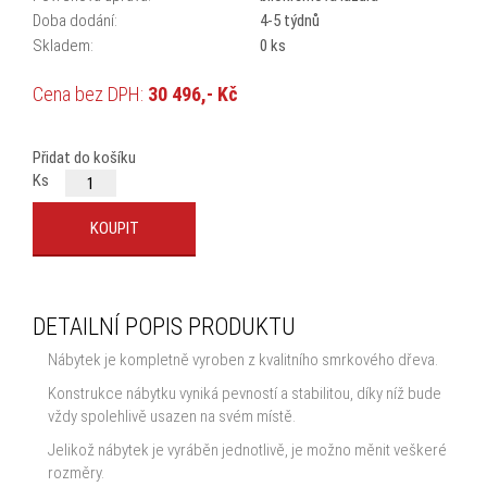
Doba dodání:
4-5 týdnů
Skladem:
0 ks
Cena bez DPH:
30 496,- Kč
Cena s DPH:
36 900,- Kč
Přidat do košíku
Ks
DETAILNÍ POPIS PRODUKTU
Nábytek je kompletně vyroben z kvalitního smrkového dřeva.
Konstrukce nábytku vyniká pevností a stabilitou, díky níž bude
vždy spolehlivě usazen na svém místě.
Jelikož nábytek je vyráběn jednotlivě, je možno měnit veškeré
rozměry.