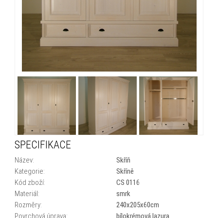
SPECIFIKACE
Název:
Skříň
Kategorie:
Skříně
Kód zboží:
CS 0116
Materiál:
smrk
Rozměry:
240x205x60cm
Povrchová úprava:
bílokrémová lazura