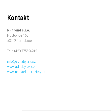
Kontakt
RF trend s.r.o.
Hostovice 150
53002 Pardubice
Tel.: +420 775624912
info@adnabytek.cz
www.adnabytek.cz
www.nabytekstarozitny.cz