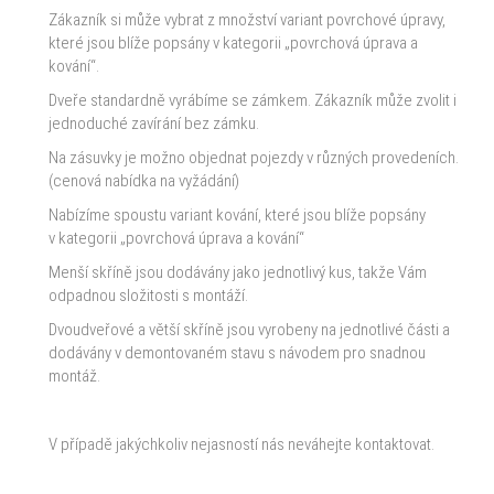
Zákazník si může vybrat z množství variant povrchové úpravy,
které jsou blíže popsány v kategorii „povrchová úprava a
kování“.
Dveře standardně vyrábíme se zámkem. Zákazník může zvolit i
jednoduché zavírání bez zámku.
Na zásuvky je možno objednat pojezdy v různých provedeních.
(cenová nabídka na vyžádání)
Nabízíme spoustu variant kování, které jsou blíže popsány
v kategorii „povrchová úprava a kování“
Menší skříně jsou dodávány jako jednotlivý kus, takže Vám
odpadnou složitosti s montáží.
Dvoudveřové a větší skříně jsou vyrobeny na jednotlivé části a
dodávány v demontovaném stavu s návodem pro snadnou
montáž.
V případě jakýchkoliv nejasností nás neváhejte kontaktovat.