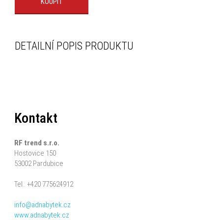
DETAILNÍ POPIS PRODUKTU
Kontakt
RF trend s.r.o.
Hostovice 150
53002 Pardubice
Tel.: +420 775624912
info@adnabytek.cz
www.adnabytek.cz