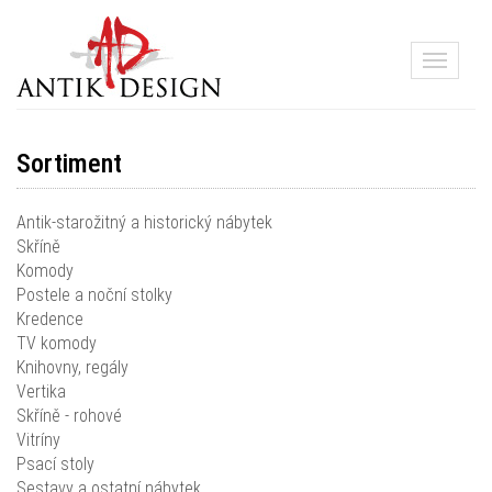
Toggle
navigati
Sortiment
Antik-starožitný a historický nábytek
Skříně
Komody
Postele a noční stolky
Kredence
TV komody
Knihovny, regály
Vertika
Skříně - rohové
Vitríny
Psací stoly
Sestavy a ostatní nábytek