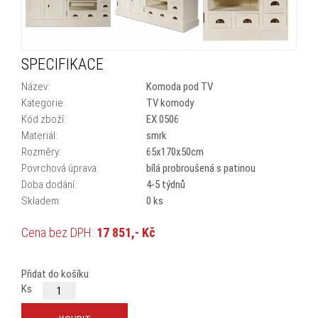
SPECIFIKACE
Název:
Komoda pod TV
Kategorie:
TV komody
Kód zboží:
EX 0506
Materiál:
smrk
Rozměry:
65x170x50cm
Povrchová úprava:
bílá probroušená s patinou
Doba dodání:
4-5 týdnů
Skladem:
0 ks
Cena bez DPH:
17 851,- Kč
Cena s DPH:
21 600,- Kč
Přidat do košíku
Ks