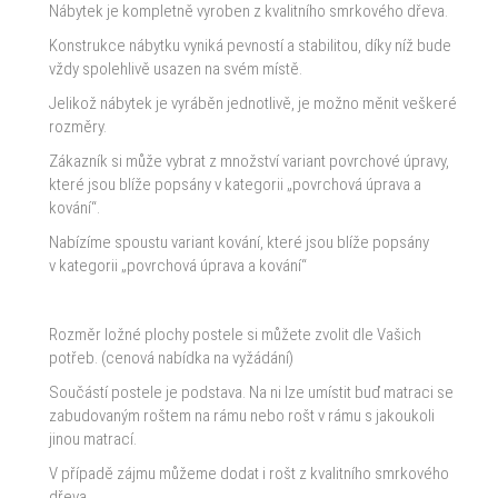
Nábytek je kompletně vyroben z kvalitního smrkového dřeva.
Konstrukce nábytku vyniká pevností a stabilitou, díky níž bude
vždy spolehlivě usazen na svém místě.
Jelikož nábytek je vyráběn jednotlivě, je možno měnit veškeré
rozměry.
Zákazník si může vybrat z množství variant povrchové úpravy,
které jsou blíže popsány v kategorii „povrchová úprava a
kování“.
Nabízíme spoustu variant kování, které jsou blíže popsány
v kategorii „povrchová úprava a kování“
Rozměr ložné plochy postele si můžete zvolit dle Vašich
potřeb. (cenová nabídka na vyžádání)
Součástí postele je podstava. Na ni lze umístit buď matraci se
zabudovaným roštem na rámu nebo rošt v rámu s jakoukoli
jinou matrací.
V případě zájmu můžeme dodat i rošt z kvalitního smrkového
dřeva.