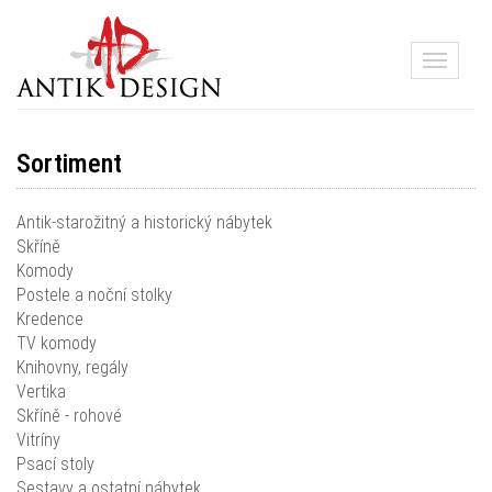
Toggle
navigati
Sortiment
Antik-starožitný a historický nábytek
Skříně
Komody
Postele a noční stolky
Kredence
TV komody
Knihovny, regály
Vertika
Skříně - rohové
Vitríny
Psací stoly
Sestavy a ostatní nábytek