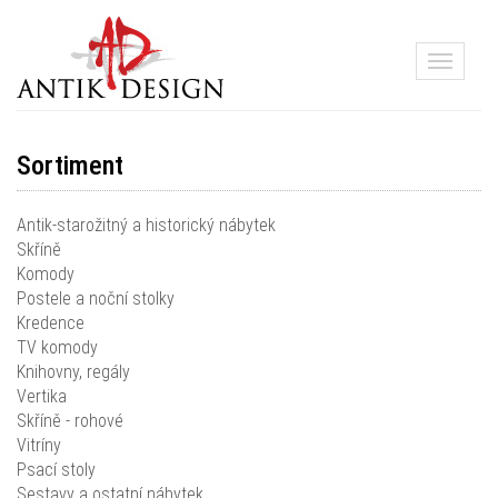
Toggle
navigati
Sortiment
Antik-starožitný a historický nábytek
Skříně
Komody
Postele a noční stolky
Kredence
TV komody
Knihovny, regály
Vertika
Skříně - rohové
Vitríny
Psací stoly
Sestavy a ostatní nábytek