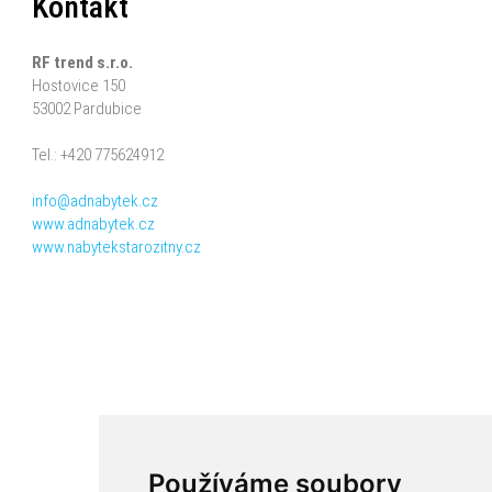
Kontakt
RF trend s.r.o.
Hostovice 150
53002 Pardubice
Tel.: +420 775624912
info@adnabytek.cz
www.adnabytek.cz
www.nabytekstarozitny.cz
Používáme soubory