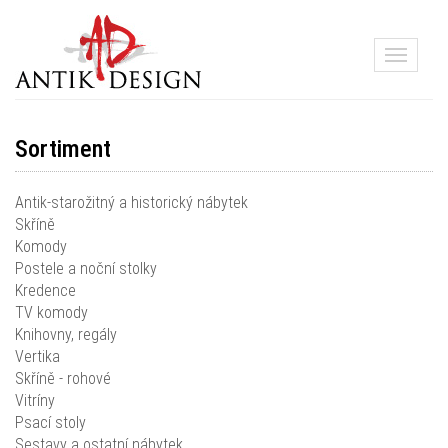
Toggle
navigati
Sortiment
Antik-starožitný a historický nábytek
Skříně
Komody
Postele a noční stolky
Kredence
TV komody
Knihovny, regály
Vertika
Skříně - rohové
Vitríny
Psací stoly
Sestavy a ostatní nábytek