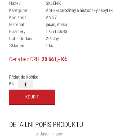
Název:
SKLENÍK
Kategorie:
Antik-starožitný a historický nábytek
Kód zboží:
AN 07
Materiál:
jasan, masiv
Rozměry:
175x100x43
Doba dodání:
2-4 dny
Skladem:
1 ks
Cena bez DPH:
20 661,- Kč
Cena s DPH:
25 000,- Kč
Přidat do košíku
Ks
DETAILNÍ POPIS PRODUKTU
o
Jasan, masiv