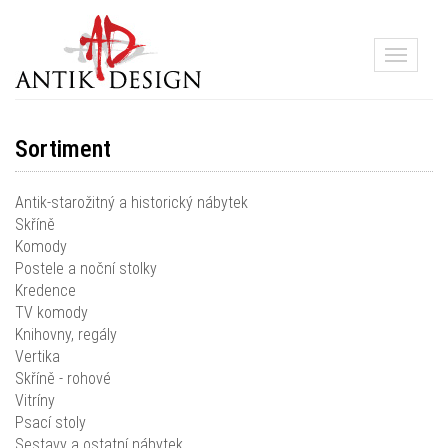
Toggle
navigati
Sortiment
Antik-starožitný a historický nábytek
Skříně
Komody
Postele a noční stolky
Kredence
TV komody
Knihovny, regály
Vertika
Skříně - rohové
Vitríny
Psací stoly
Sestavy a ostatní nábytek