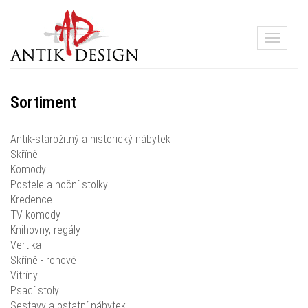
Toggle
navigati
Sortiment
Antik-starožitný a historický nábytek
Skříně
Komody
Postele a noční stolky
Kredence
TV komody
Knihovny, regály
Vertika
Skříně - rohové
Vitríny
Psací stoly
Sestavy a ostatní nábytek