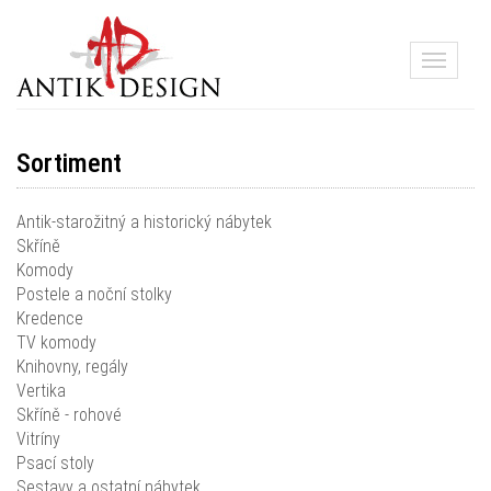
Toggle
navigati
Sortiment
Antik-starožitný a historický nábytek
Skříně
Komody
Postele a noční stolky
Kredence
TV komody
Knihovny, regály
Vertika
Skříně - rohové
Vitríny
Psací stoly
Sestavy a ostatní nábytek